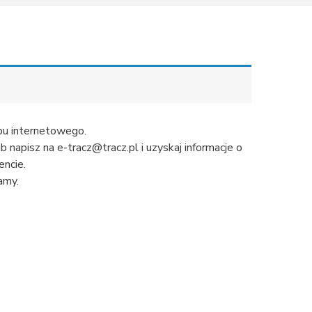
u internetowego.
napisz na e-tracz@tracz.pl i uzyskaj informacje o
ncie.
amy.