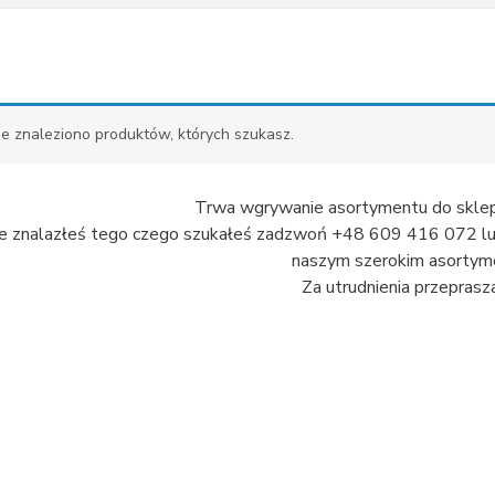
ie znaleziono produktów, których szukasz.
Trwa wgrywanie asortymentu do sklep
nie znalazłeś tego czego szukałeś zadzwoń +48 609 416 072 lub 
naszym szerokim asortyme
Za utrudnienia przeprasz