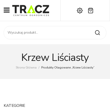
Brak produktów w koszyku.
START
Darmowa dostawa już od 1000 zł!
SKLEP
Zadzwoń:
+42 714 14 00
USŁUGI
Zamówienie
O NAS
Moje konto
Krzew Liściasty
Kontakt
AKTUALNOŚCI
Strona Główna
/
Produkty Otagowane „krzew Liściasty”
KONTAKT
KATEGORIE