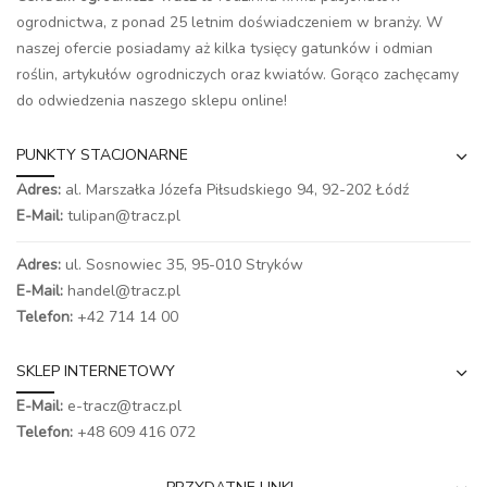
ogrodnictwa, z ponad 25 letnim doświadczeniem w branży. W
naszej ofercie posiadamy aż kilka tysięcy gatunków i odmian
roślin, artykułów ogrodniczych oraz kwiatów. Gorąco zachęcamy
do odwiedzenia naszego
sklepu online
!
PUNKTY STACJONARNE
Adres:
al. Marszałka Józefa Piłsudskiego 94,
92-202 Łódź
E-Mail:
tulipan@tracz.pl
Adres:
ul. Sosnowiec 35, 95-010 Stryków
E-Mail:
handel@tracz.pl
Telefon:
+42 714 14 00
SKLEP INTERNETOWY
E-Mail:
e-tracz@tracz.pl
Telefon:
+48 609 416 072