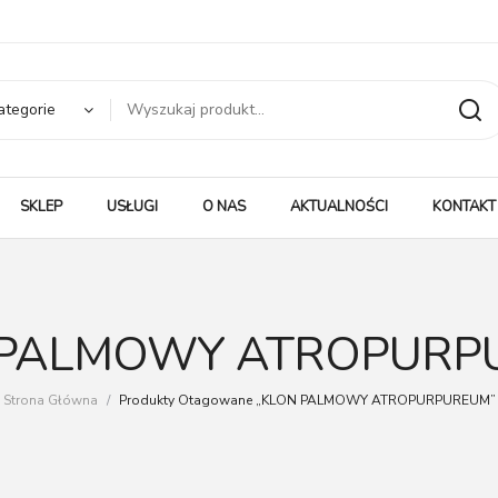
ategorie
SKLEP
USŁUGI
O NAS
AKTUALNOŚCI
KONTAKT
 PALMOWY ATROPURP
Strona Główna
/
Produkty Otagowane „KLON PALMOWY ATROPURPUREUM”