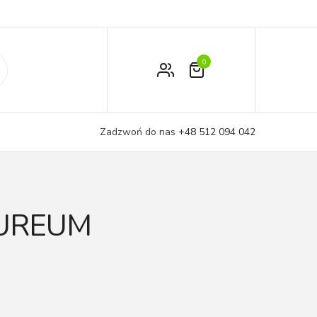
0
Zamówienie
Moje konto
Zadzwoń do nas
+48 512 094 042
Koszyk
UREUM