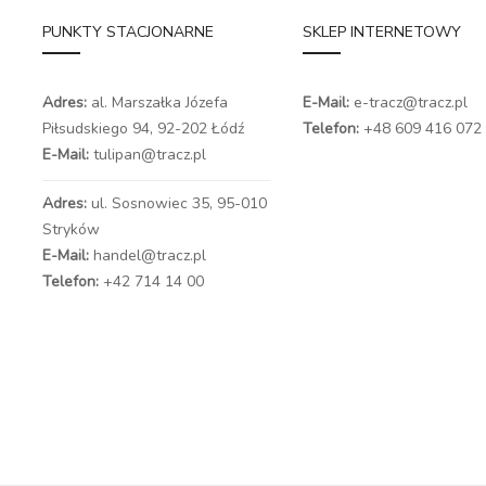
PUNKTY STACJONARNE
SKLEP INTERNETOWY
Adres:
al. Marszałka Józefa
E-Mail:
e-tracz@tracz.pl
Piłsudskiego 94,
92-202 Łódź
Telefon:
+48 609 416 072
E-Mail:
tulipan@tracz.pl
Adres:
ul. Sosnowiec 35, 95-010
Stryków
E-Mail:
handel@tracz.pl
Telefon:
+42 714 14 00