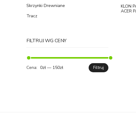
Skrzynki Drewniane
KLON P
ACER 
Tracz
FILTRUJ WG CENY
Cena:
0zł
—
150zł
Filtruj
Cena
Cena
min.
maks.