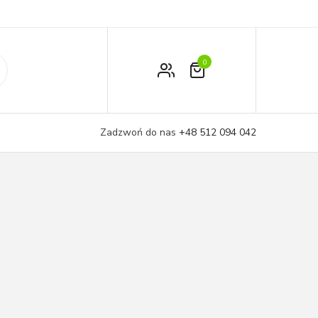
0
Zamówienie
Moje konto
Zadzwoń do nas
+48 512 094 042
Koszyk