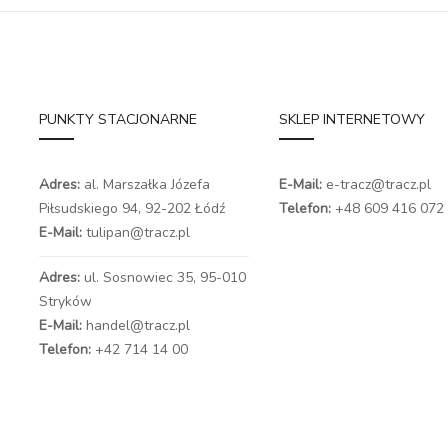
PUNKTY STACJONARNE
SKLEP INTERNETOWY
Adres:
al. Marszałka Józefa
E-Mail:
e-tracz@tracz.pl
Piłsudskiego 94,
92-202 Łódź
Telefon:
+48 609 416 072
E-Mail:
tulipan@tracz.pl
Adres:
ul. Sosnowiec 35, 95-010
Stryków
E-Mail:
handel@tracz.pl
Telefon:
+42 714 14 00