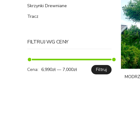
Skrzynki Drewniane
Tracz
FILTRUJ WG CENY
Cena:
6,990zł
—
7,000zł
Filtruj
Cena
Cena
MODRZE
min.
maks.