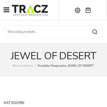
Brak produktów w koszyku.
START
Darmowa dostawa już od 1000 zł!
SKLEP
Zadzwoń:
+42 714 14 00
USŁUGI
Zamówienie
O NAS
Moje konto
JEWEL OF DESERT
Kontakt
AKTUALNOŚCI
Strona Główna
/
Produkty Otagowane „JEWEL OF DESERT”
KONTAKT
KATEGORIE