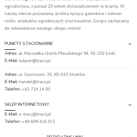
ogrodnictwa, z ponad 25 letnim doświadczeniem w branży. W
naszej ofercie posiadamy aż kilka tysięcy gatunków i odmian
roślin, artykułów ogrodniczych oraz kwiatów. Gorąco zachęcamy
do odwiedzenia naszego
sklepu online
!
PUNKTY STACJONARNE
Adres:
al. Marszałka Józefa Piłsudskiego 94,
92-202 Łódź
E-Mail:
tulipan@tracz.pl
Adres:
ul. Sosnowiec 35, 95-010 Stryków
E-Mail:
handel@tracz.pl
Telefon:
+42 714 14 00
SKLEP INTERNETOWY
E-Mail:
e-tracz@tracz.pl
Telefon:
+48 609 416 072