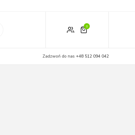
0
Zamówienie
Moje konto
Zadzwoń do nas
+48 512 094 042
Koszyk