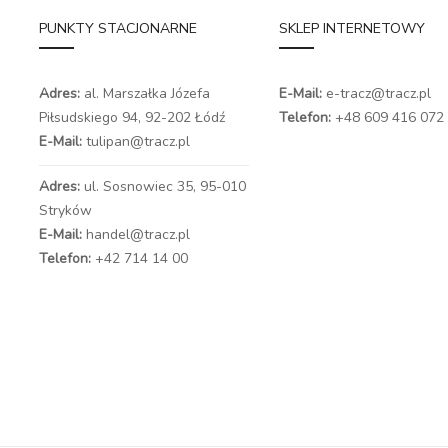
PUNKTY STACJONARNE
SKLEP INTERNETOWY
Adres:
al. Marszałka Józefa
E-Mail:
e-tracz@tracz.pl
Piłsudskiego 94,
92-202 Łódź
Telefon:
+48 609 416 072
E-Mail:
tulipan@tracz.pl
Adres:
ul. Sosnowiec 35, 95-010
Stryków
E-Mail:
handel@tracz.pl
Telefon:
+42 714 14 00