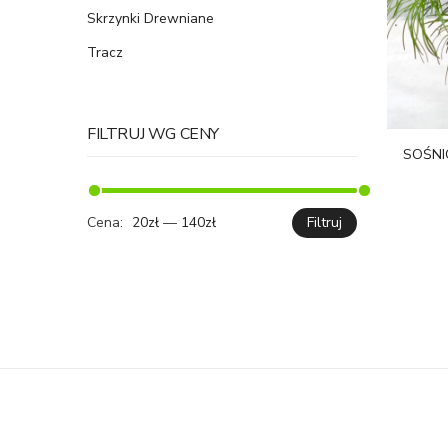
Skrzynki Drewniane
Tracz
FILTRUJ WG CENY
SOŚNI
Cena:
20zł
—
140zł
Filtruj
Cena
Cena
min.
maks.