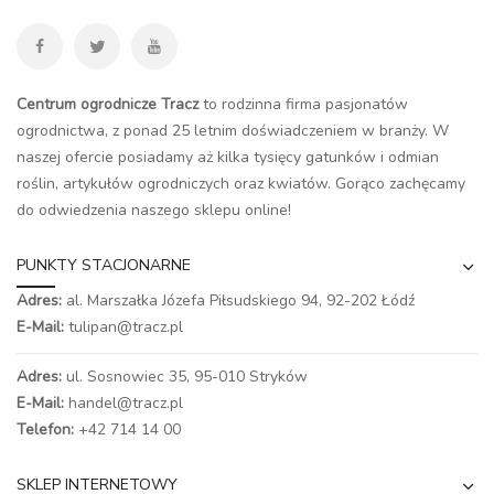
Centrum ogrodnicze Tracz
to rodzinna firma pasjonatów
ogrodnictwa, z ponad 25 letnim doświadczeniem w branży. W
naszej ofercie posiadamy aż kilka tysięcy gatunków i odmian
roślin, artykułów ogrodniczych oraz kwiatów. Gorąco zachęcamy
do odwiedzenia naszego
sklepu online
!
PUNKTY STACJONARNE
Adres:
al. Marszałka Józefa Piłsudskiego 94,
92-202 Łódź
E-Mail:
tulipan@tracz.pl
Adres:
ul. Sosnowiec 35, 95-010 Stryków
E-Mail:
handel@tracz.pl
Telefon:
+42 714 14 00
SKLEP INTERNETOWY