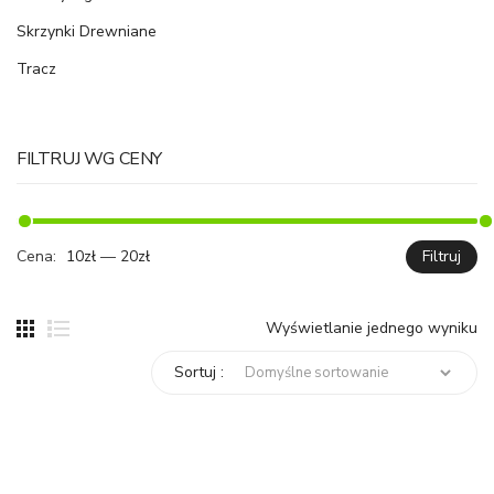
Skrzynki Drewniane
Tracz
FILTRUJ WG CENY
Cena:
10zł
—
20zł
Filtruj
C
C
mi
ma
Wyświetlanie jednego wyniku
Sortuj :