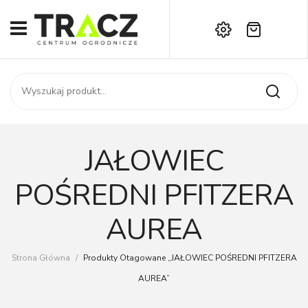
Brak produktów w koszyku.
START
Darmowa dostawa już od 1000 zł!
SKLEP
Zadzwoń:
+42 714 14 00
USŁUGI
Zamówienie
O NAS
Moje konto
JAŁOWIEC
Kontakt
AKTUALNOŚCI
POŚREDNI PFITZERA
KONTAKT
AUREA
Strona Główna
/
Produkty Otagowane „JAŁOWIEC POŚREDNI PFITZERA
AUREA”