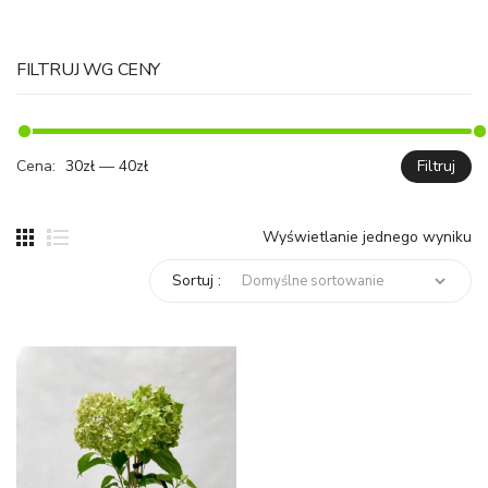
FILTRUJ WG CENY
Cena:
30zł
—
40zł
Filtruj
C
C
mi
ma
Wyświetlanie jednego wyniku
Sortuj :