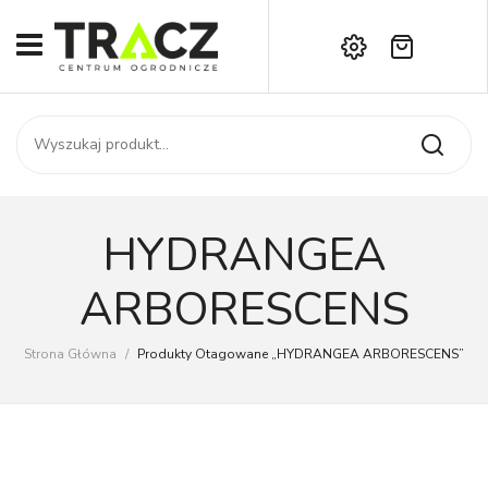
Brak produktów w koszyku.
START
Darmowa dostawa już od 1000 zł!
SKLEP
Zadzwoń:
+42 714 14 00
USŁUGI
Zamówienie
O NAS
Moje konto
HYDRANGEA
Kontakt
AKTUALNOŚCI
ARBORESCENS
KONTAKT
Strona Główna
/
Produkty Otagowane „HYDRANGEA ARBORESCENS”