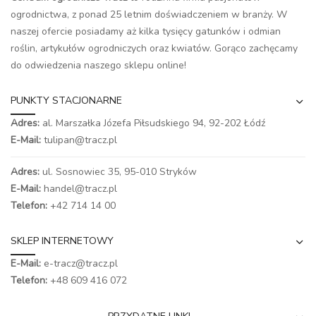
ogrodnictwa, z ponad 25 letnim doświadczeniem w branży. W
naszej ofercie posiadamy aż kilka tysięcy gatunków i odmian
roślin, artykułów ogrodniczych oraz kwiatów. Gorąco zachęcamy
do odwiedzenia naszego
sklepu online
!
PUNKTY STACJONARNE
Adres:
al. Marszałka Józefa Piłsudskiego 94,
92-202 Łódź
E-Mail:
tulipan@tracz.pl
Adres:
ul. Sosnowiec 35, 95-010 Stryków
E-Mail:
handel@tracz.pl
Telefon:
+42 714 14 00
SKLEP INTERNETOWY
E-Mail:
e-tracz@tracz.pl
Telefon:
+48 609 416 072