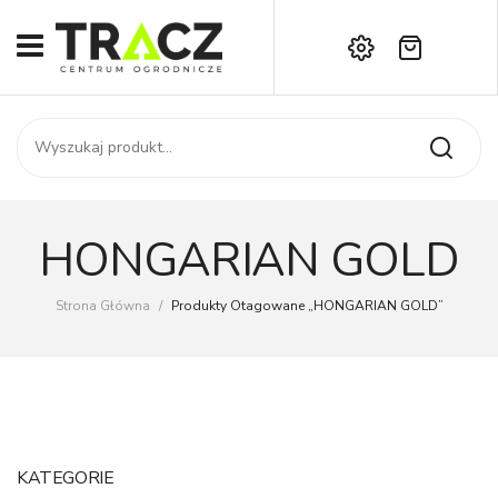
Brak produktów w koszyku.
START
Darmowa dostawa już od 1000 zł!
SKLEP
Zadzwoń:
+42 714 14 00
USŁUGI
Zamówienie
O NAS
Moje konto
HONGARIAN GOLD
Kontakt
AKTUALNOŚCI
Strona Główna
/
Produkty Otagowane „HONGARIAN GOLD”
KONTAKT
KATEGORIE