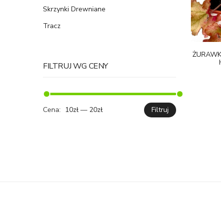
Skrzynki Drewniane
Tracz
ŻURAWK
FILTRUJ WG CENY
Cena:
10zł
—
20zł
Filtruj
Cena
Cena
min.
maks.