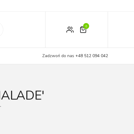
0
Zamówienie
Moje konto
Zadzwoń do nas
+48 512 094 042
Koszyk
ALADE'
”