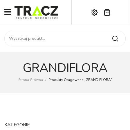
Brak produktów w koszyku.
START
Darmowa dostawa już od 1000 zł!
SKLEP
Zadzwoń:
+42 714 14 00
USŁUGI
Zamówienie
O NAS
Moje konto
GRANDIFLORA
Kontakt
AKTUALNOŚCI
Strona Główna
/
Produkty Otagowane „GRANDIFLORA”
KONTAKT
KATEGORIE