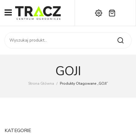
Brak produktów w koszyku.
START
Darmowa dostawa już od 1000 zł!
SKLEP
Zadzwoń:
+42 714 14 00
USŁUGI
Zamówienie
O NAS
Moje konto
GOJI
Kontakt
AKTUALNOŚCI
Strona Główna
/
Produkty Otagowane „GOJI”
KONTAKT
KATEGORIE