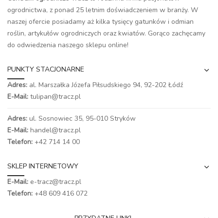
ogrodnictwa, z ponad 25 letnim doświadczeniem w branży. W
naszej ofercie posiadamy aż kilka tysięcy gatunków i odmian
roślin, artykułów ogrodniczych oraz kwiatów. Gorąco zachęcamy
do odwiedzenia naszego
sklepu online
!
PUNKTY STACJONARNE
Adres:
al. Marszałka Józefa Piłsudskiego 94,
92-202 Łódź
E-Mail:
tulipan@tracz.pl
Adres:
ul. Sosnowiec 35, 95-010 Stryków
E-Mail:
handel@tracz.pl
Telefon:
+42 714 14 00
SKLEP INTERNETOWY
E-Mail:
e-tracz@tracz.pl
Telefon:
+48 609 416 072