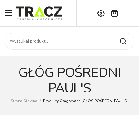
Brak produktów w koszyku.
START
Darmowa dostawa już od 1000 zł!
SKLEP
Zadzwoń:
+42 714 14 00
USŁUGI
Zamówienie
O NAS
Moje konto
GŁÓG POŚREDNI
Kontakt
AKTUALNOŚCI
PAUL'S
KONTAKT
Strona Główna
/
Produkty Otagowane „GŁÓG POŚREDNI PAUL'S”