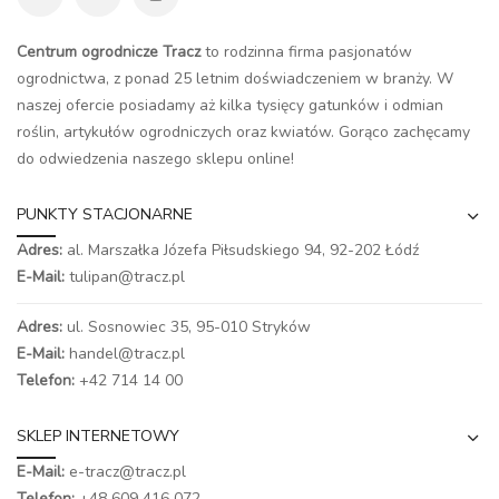
Centrum ogrodnicze Tracz
to rodzinna firma pasjonatów
ogrodnictwa, z ponad 25 letnim doświadczeniem w branży. W
naszej ofercie posiadamy aż kilka tysięcy gatunków i odmian
roślin, artykułów ogrodniczych oraz kwiatów. Gorąco zachęcamy
do odwiedzenia naszego
sklepu online
!
PUNKTY STACJONARNE
Adres:
al. Marszałka Józefa Piłsudskiego 94,
92-202 Łódź
E-Mail:
tulipan@tracz.pl
Adres:
ul. Sosnowiec 35, 95-010 Stryków
E-Mail:
handel@tracz.pl
Telefon:
+42 714 14 00
SKLEP INTERNETOWY
E-Mail:
e-tracz@tracz.pl
Telefon:
+48 609 416 072