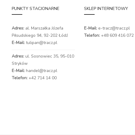
PUNKTY STACJONARNE
SKLEP INTERNETOWY
Adres:
al. Marszałka Józefa
E-Mail:
e-tracz@tracz.pl
Piłsudskiego 94,
92-202 Łódź
Telefon:
+48 609 416 072
E-Mail:
tulipan@tracz.pl
Adres:
ul. Sosnowiec 35, 95-010
Stryków
E-Mail:
handel@tracz.pl
Telefon:
+42 714 14 00