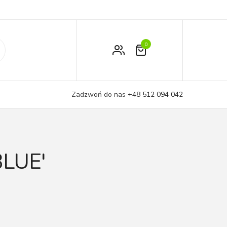
0
Zamówienie
Moje konto
Zadzwoń do nas
+48 512 094 042
Koszyk
BLUE'