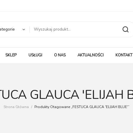
ategorie
SKLEP
USŁUGI
O NAS
AKTUALNOŚCI
KONTAKT
UCA GLAUCA 'ELIJAH 
Strona Główna
/
Produkty Otagowane „FESTUCA GLAUCA 'ELIJAH BLUE'”