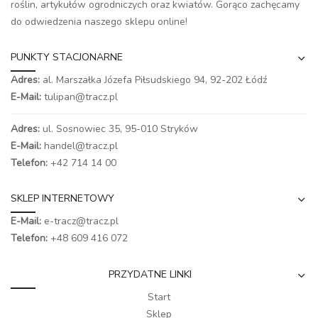
roślin, artykułów ogrodniczych oraz kwiatów. Gorąco zachęcamy
do odwiedzenia naszego
sklepu online
!
PUNKTY STACJONARNE
Adres:
al. Marszałka Józefa Piłsudskiego 94,
92-202 Łódź
E-Mail:
tulipan@tracz.pl
Adres:
ul. Sosnowiec 35, 95-010 Stryków
E-Mail:
handel@tracz.pl
Telefon:
+42 714 14 00
SKLEP INTERNETOWY
E-Mail:
e-tracz@tracz.pl
Telefon:
+48 609 416 072
PRZYDATNE LINKI
Start
Sklep