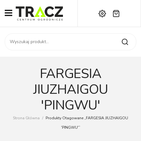
Brak produktów w koszyku.
START
Darmowa dostawa już od 1000 zł!
SKLEP
Zadzwoń:
+42 714 14 00
USŁUGI
Zamówienie
O NAS
Moje konto
FARGESIA
Kontakt
AKTUALNOŚCI
JIUZHAIGOU
KONTAKT
'PINGWU'
Strona Główna
/
Produkty Otagowane „FARGESIA JIUZHAIGOU
'PINGWU'”