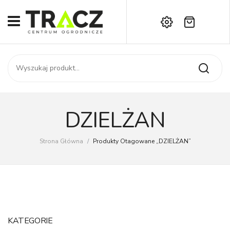
Brak produktów w koszyku.
START
Darmowa dostawa już od 1000 zł!
SKLEP
Zadzwoń:
+42 714 14 00
USŁUGI
Zamówienie
O NAS
Moje konto
DZIELŻAN
Kontakt
AKTUALNOŚCI
Strona Główna
/
Produkty Otagowane „DZIELŻAN”
KONTAKT
KATEGORIE