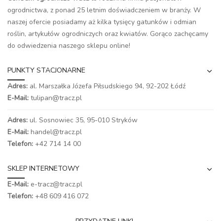
ogrodnictwa, z ponad 25 letnim doświadczeniem w branży. W
naszej ofercie posiadamy aż kilka tysięcy gatunków i odmian
roślin, artykułów ogrodniczych oraz kwiatów. Gorąco zachęcamy
do odwiedzenia naszego
sklepu online
!
PUNKTY STACJONARNE
Adres:
al. Marszałka Józefa Piłsudskiego 94,
92-202 Łódź
E-Mail:
tulipan@tracz.pl
Adres:
ul. Sosnowiec 35, 95-010 Stryków
E-Mail:
handel@tracz.pl
Telefon:
+42 714 14 00
SKLEP INTERNETOWY
E-Mail:
e-tracz@tracz.pl
Telefon:
+48 609 416 072