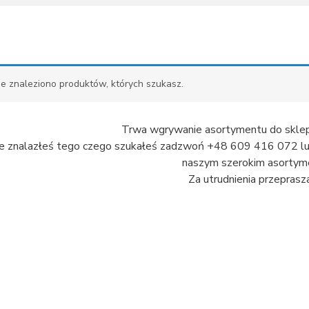
ie znaleziono produktów, których szukasz.
Trwa wgrywanie asortymentu do sklep
nie znalazłeś tego czego szukałeś zadzwoń +48 609 416 072 lub 
naszym szerokim asortyme
Za utrudnienia przeprasz