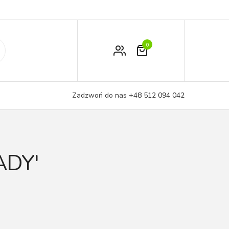
0
Zamówienie
Moje konto
Zadzwoń do nas
+48 512 094 042
Koszyk
ADY'