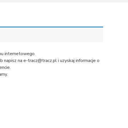
u internetowego.
napisz na e-tracz@tracz.pl i uzyskaj informacje o
ncie.
amy.