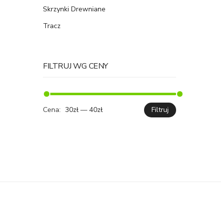
Skrzynki Drewniane
Tracz
FILTRUJ WG CENY
Cena:
30zł
—
40zł
Filtruj
Cena
Cena
min.
maks.