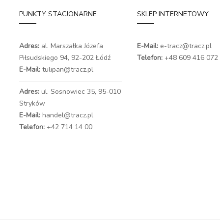
PUNKTY STACJONARNE
SKLEP INTERNETOWY
Adres:
al. Marszałka Józefa
E-Mail:
e-tracz@tracz.pl
Piłsudskiego 94,
92-202 Łódź
Telefon:
+48 609 416 072
E-Mail:
tulipan@tracz.pl
Adres:
ul. Sosnowiec 35, 95-010
Stryków
E-Mail:
handel@tracz.pl
Telefon:
+42 714 14 00