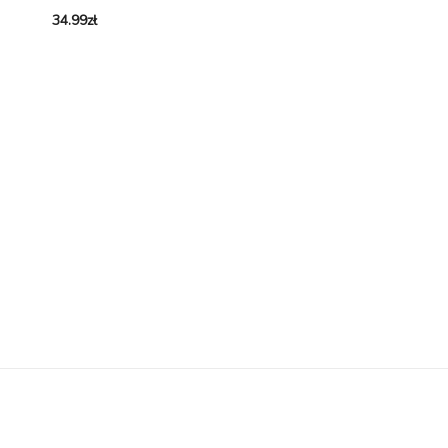
34.99
zł