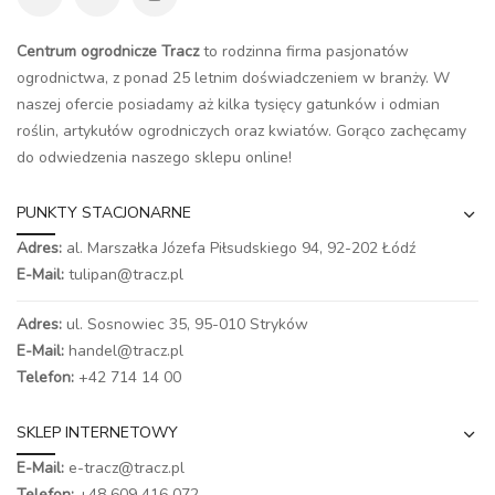
Centrum ogrodnicze Tracz
to rodzinna firma pasjonatów
ogrodnictwa, z ponad 25 letnim doświadczeniem w branży. W
naszej ofercie posiadamy aż kilka tysięcy gatunków i odmian
roślin, artykułów ogrodniczych oraz kwiatów. Gorąco zachęcamy
do odwiedzenia naszego
sklepu online
!
PUNKTY STACJONARNE
Adres:
al. Marszałka Józefa Piłsudskiego 94,
92-202 Łódź
E-Mail:
tulipan@tracz.pl
Adres:
ul. Sosnowiec 35, 95-010 Stryków
E-Mail:
handel@tracz.pl
Telefon:
+42 714 14 00
SKLEP INTERNETOWY
E-Mail:
e-tracz@tracz.pl
Telefon:
+48 609 416 072