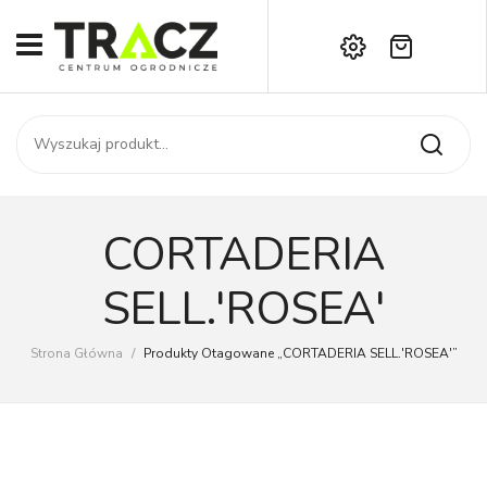
Brak produktów w koszyku.
START
Darmowa dostawa już od 1000 zł!
SKLEP
Zadzwoń:
+42 714 14 00
USŁUGI
Zamówienie
O NAS
Moje konto
CORTADERIA
Kontakt
AKTUALNOŚCI
SELL.'ROSEA'
KONTAKT
Strona Główna
/
Produkty Otagowane „CORTADERIA SELL.'ROSEA'”