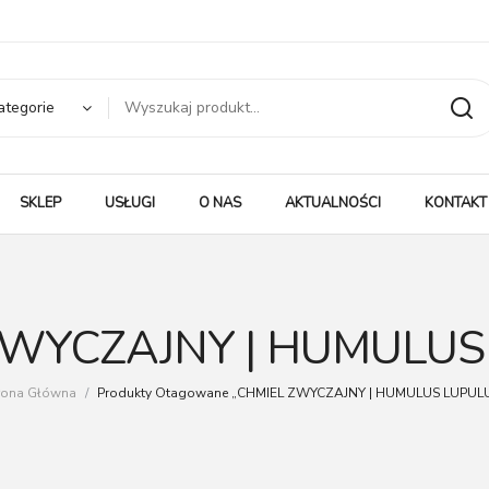
ategorie
SKLEP
USŁUGI
O NAS
AKTUALNOŚCI
KONTAKT
ZWYCZAJNY | HUMULUS
rona Główna
/
Produkty Otagowane „CHMIEL ZWYCZAJNY | HUMULUS LUPUL