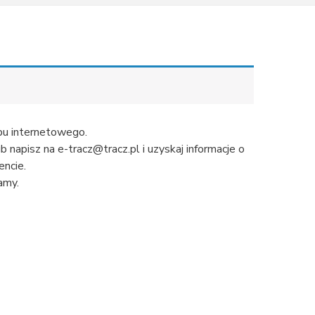
u internetowego.
napisz na e-tracz@tracz.pl i uzyskaj informacje o
ncie.
amy.