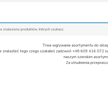
ie znaleziono produktów, których szukasz.
Trwa wgrywanie asortymentu do sklep
nie znalazłeś tego czego szukałeś zadzwoń +48 609 416 072 lub 
naszym szerokim asortyme
Za utrudnienia przeprasz