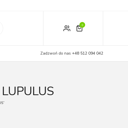
0
Zamówienie
Moje konto
Zadzwoń do nas
+48 512 094 042
Koszyk
 LUPULUS
US”