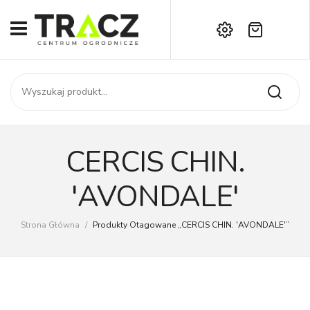
Brak produktów w koszyku.
START
Darmowa dostawa już od 1000 zł!
SKLEP
Zadzwoń:
+42 714 14 00
USŁUGI
Zamówienie
O NAS
Moje konto
CERCIS CHIN.
Kontakt
AKTUALNOŚCI
'AVONDALE'
KONTAKT
Strona Główna
/
Produkty Otagowane „CERCIS CHIN. 'AVONDALE'”