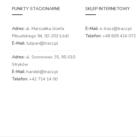
PUNKTY STACJONARNE
SKLEP INTERNETOWY
Adres:
al. Marszałka Józefa
E-Mail:
e-tracz@tracz.pl
Piłsudskiego 94,
92-202 Łódź
Telefon:
+48 609 416 072
E-Mail:
tulipan@tracz.pl
Adres:
ul. Sosnowiec 35, 95-010
Stryków
E-Mail:
handel@tracz.pl
Telefon:
+42 714 14 00