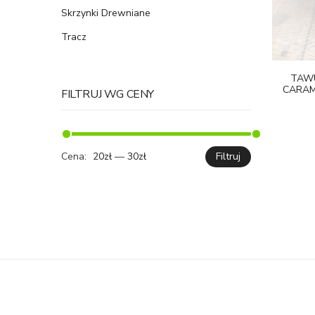
Skrzynki Drewniane
Tracz
TAWU
CARAM
FILTRUJ WG CENY
Cena:
20zł
—
30zł
Filtruj
Cena
Cena
min.
maks.