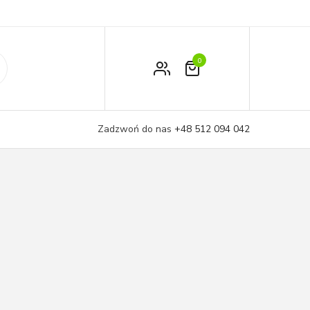
0
Zamówienie
Moje konto
Zadzwoń do nas
+48 512 094 042
Koszyk