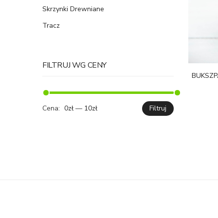
Skrzynki Drewniane
Tracz
FILTRUJ WG CENY
BUKSZP
Cena:
0zł
—
10zł
Filtruj
Cena
Cena
min.
maks.