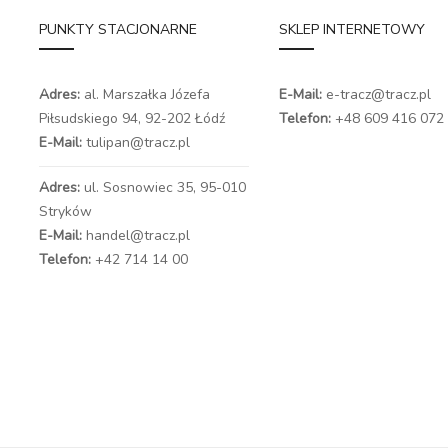
PUNKTY STACJONARNE
SKLEP INTERNETOWY
Adres:
al. Marszałka Józefa
E-Mail:
e-tracz@tracz.pl
Piłsudskiego 94,
92-202 Łódź
Telefon:
+48 609 416 072
E-Mail:
tulipan@tracz.pl
Adres:
ul. Sosnowiec 35, 95-010
Stryków
E-Mail:
handel@tracz.pl
Telefon:
+42 714 14 00