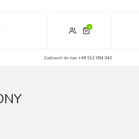
0
Zamówienie
Moje konto
Zadzwoń do nas
+48 512 094 042
Koszyk
ONY