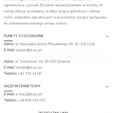
ogrodnictwa, z ponad 25 letnim doświadczeniem w branży. W
naszej ofercie posiadamy aż kilka tysięcy gatunków i odmian
roślin, artykułów ogrodniczych oraz kwiatów. Gorąco zachęcamy
do odwiedzenia naszego
sklepu online
!
PUNKTY STACJONARNE
Adres:
al. Marszałka Józefa Piłsudskiego 94,
92-202 Łódź
E-Mail:
tulipan@tracz.pl
Adres:
ul. Sosnowiec 35, 95-010 Stryków
E-Mail:
handel@tracz.pl
Telefon:
+42 714 14 00
SKLEP INTERNETOWY
E-Mail:
e-tracz@tracz.pl
Telefon:
+48 609 416 072