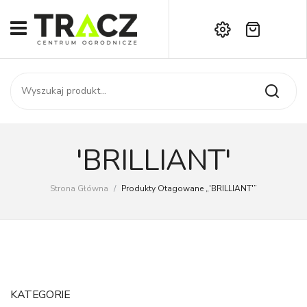
Brak produktów w koszyku.
START
Darmowa dostawa już od 1000 zł!
SKLEP
Zadzwoń:
+42 714 14 00
USŁUGI
Zamówienie
O NAS
Moje konto
'BRILLIANT'
Kontakt
AKTUALNOŚCI
Strona Główna
/
Produkty Otagowane „'BRILLIANT'”
KONTAKT
KATEGORIE