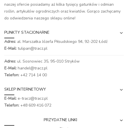
naszej ofercie posiadamy aż kilka tysięcy gatunków i odmian
roślin, artykułów ogrodniczych oraz kwiatów. Gorąco zachęcamy
do odwiedzenia naszego
sklepu online
!
PUNKTY STACJONARNE
Adres:
al. Marszałka Józefa Piłsudskiego 94,
92-202 Łódź
E-Mail:
tulipan@tracz.pl
Adres:
ul. Sosnowiec 35, 95-010 Stryków
E-Mail:
handel@tracz.pl
Telefon:
+42 714 14 00
SKLEP INTERNETOWY
E-Mail:
e-tracz@tracz.pl
Telefon:
+48 609 416 072
PRZYDATNE LINKI