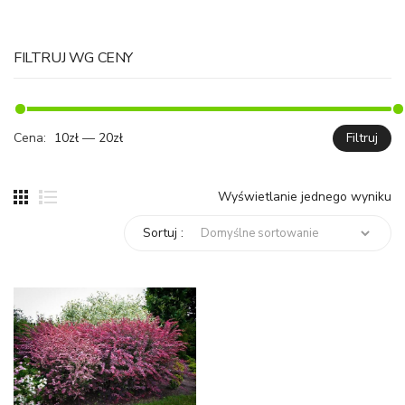
FILTRUJ WG CENY
Cena:
10zł
—
20zł
Filtruj
C
C
mi
ma
Wyświetlanie jednego wyniku
Sortuj :