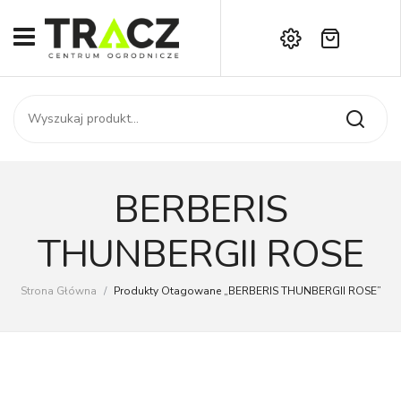
Brak produktów w koszyku.
START
Darmowa dostawa już od 1000 zł!
SKLEP
Zadzwoń:
+42 714 14 00
USŁUGI
Zamówienie
O NAS
Moje konto
BERBERIS
Kontakt
AKTUALNOŚCI
THUNBERGII ROSE
KONTAKT
Strona Główna
/
Produkty Otagowane „BERBERIS THUNBERGII ROSE”