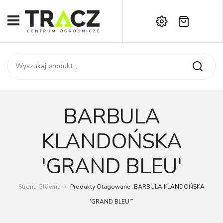
Brak produktów w koszyku.
START
Darmowa dostawa już od 1000 zł!
SKLEP
Zadzwoń:
+42 714 14 00
USŁUGI
Zamówienie
O NAS
Moje konto
BARBULA
Kontakt
AKTUALNOŚCI
KLANDOŃSKA
KONTAKT
'GRAND BLEU'
Strona Główna
/
Produkty Otagowane „BARBULA KLANDOŃSKA
'GRAND BLEU'”