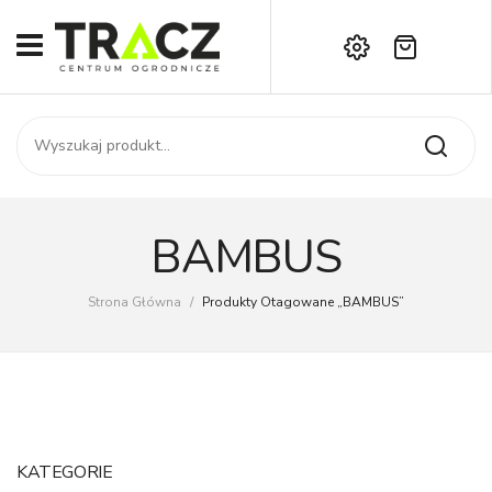
Brak produktów w koszyku.
START
Darmowa dostawa już od 1000 zł!
SKLEP
Zadzwoń:
+42 714 14 00
USŁUGI
Zamówienie
O NAS
Moje konto
BAMBUS
Kontakt
AKTUALNOŚCI
Strona Główna
/
Produkty Otagowane „BAMBUS”
KONTAKT
KATEGORIE