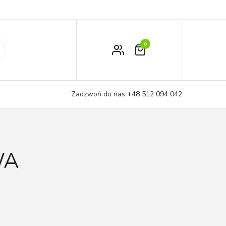
0
Zamówienie
Moje konto
Zadzwoń do nas
+48 512 094 042
Koszyk
WA