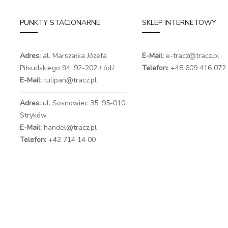
PUNKTY STACJONARNE
SKLEP INTERNETOWY
Adres:
al. Marszałka Józefa
E-Mail:
e-tracz@tracz.pl
Piłsudskiego 94,
92-202 Łódź
Telefon:
+48 609 416 072
E-Mail:
tulipan@tracz.pl
Adres:
ul. Sosnowiec 35, 95-010
Stryków
E-Mail:
handel@tracz.pl
Telefon:
+42 714 14 00