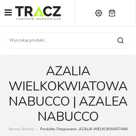
Brak produktów w koszyku.
START
Darmowa dostawa już od 1000 zł!
SKLEP
Zadzwoń:
+42 714 14 00
USŁUGI
Zamówienie
O NAS
Moje konto
AZALIA
Kontakt
AKTUALNOŚCI
WIELKOKWIATOWA
KONTAKT
NABUCCO | AZALEA
NABUCCO
Strona Główna
/
Produkty Otagowane „AZALIA WIELKOKWIATOWA