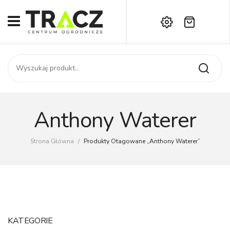
Brak produktów w koszyku.
START
Darmowa dostawa już od 1000 zł!
SKLEP
Zadzwoń:
+42 714 14 00
USŁUGI
Zamówienie
O NAS
Moje konto
Anthony Waterer
Kontakt
AKTUALNOŚCI
Strona Główna
/
Produkty Otagowane „Anthony Waterer”
KONTAKT
KATEGORIE