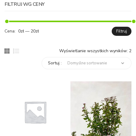
FILTRUJ WG CENY
Cena:
0zł
—
20zł
Filtruj
C
C
mi
ma
Wyświetlanie wszystkich wyników: 2
Sortuj :