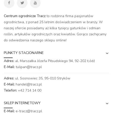
Centrum ogrodnicze Tracz
to rodzinna firma pasjonatów
ogrodnictwa, z ponad 25 letnim doświadczeniem w branży. W
naszej ofercie posiadamy aż kilka tysięcy gatunków i odmian
roślin, artykułów ogrodniczych oraz kwiatów. Gorąco zachęcamy
do odwiedzenia naszego
sklepu online
!
PUNKTY STACJONARNE
Adres:
al. Marszałka Józefa Piłsudskiego 94,
92-202 Łódź
E-Mail:
tulipan@tracz.pl
Adres:
ul. Sosnowiec 35, 95-010 Stryków
E-Mail:
handel@tracz.pl
Telefon:
+42 714 14 00
SKLEP INTERNETOWY
E-Mail:
e-tracz@tracz.pl