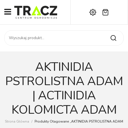
Brak produktów w koszyku.
START
Darmowa dostawa już od 1000 zł!
SKLEP
Zadzwoń:
+42 714 14 00
USŁUGI
Zamówienie
O NAS
Moje konto
AKTINIDIA
Kontakt
AKTUALNOŚCI
PSTROLISTNA ADAM
KONTAKT
| ACTINIDIA
KOLOMICTA ADAM
Strona Główna
/
Produkty Otagowane „AKTINIDIA PSTROLISTNA ADAM