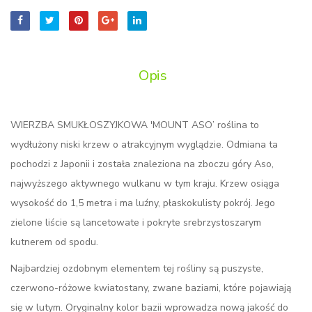
'MOUNT
ASO'
Opis
WIERZBA SMUKŁOSZYJKOWA 'MOUNT ASO’ roślina to
wydłużony niski krzew o atrakcyjnym wyglądzie. Odmiana ta
pochodzi z Japonii i została znaleziona na zboczu góry Aso,
najwyższego aktywnego wulkanu w tym kraju. Krzew osiąga
wysokość do 1,5 metra i ma luźny, płaskokulisty pokrój. Jego
zielone liście są lancetowate i pokryte srebrzystoszarym
kutnerem od spodu.
Najbardziej ozdobnym elementem tej rośliny są puszyste,
czerwono-różowe kwiatostany, zwane baziami, które pojawiają
się w lutym. Oryginalny kolor bazii wprowadza nową jakość do