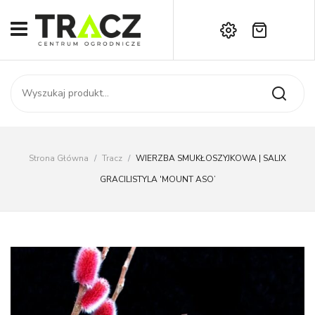
Brak produktów w koszyku.
START
Darmowa dostawa już od 1000 zł!
SKLEP
Zadzwoń:
+42 714 14 00
USŁUGI
Zamówienie
O NAS
Moje konto
Strona Główna
/
Tracz
/
WIERZBA SMUKŁOSZYJKOWA | SALIX
Kontakt
AKTUALNOŚCI
GRACILISTYLA 'MOUNT ASO’
KONTAKT