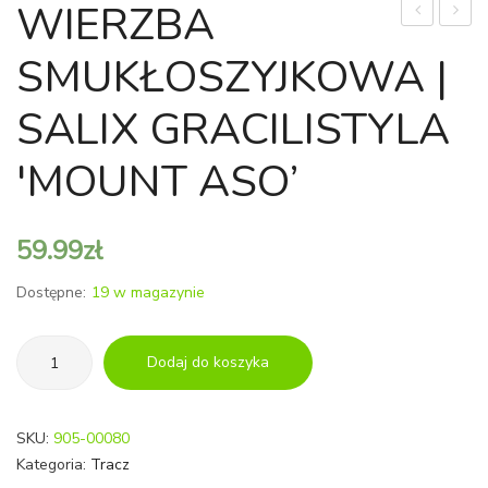
WIERZBA
SPIRALNA
DD
SMUKŁOSZYJKOWA |
'SPIRALIS’
|
SALIX GRACILISTYLA
JUNCUS
EFFUSUS
'MOUNT ASO’
'SPIRALIS’
59.99
zł
Dostępne:
19 w magazynie
ilość
Dodaj do koszyka
WIERZBA
SMUKŁOSZYJKOWA
|
SKU:
905-00080
SALIX
Kategoria:
Tracz
GRACILISTYLA