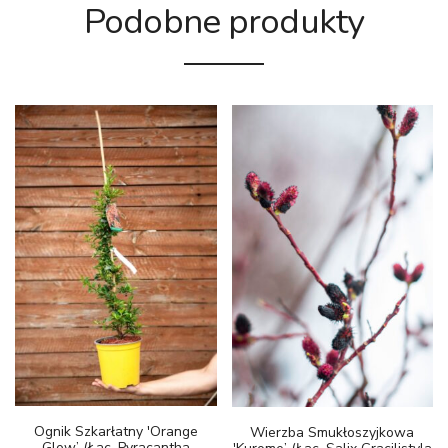
Podobne produkty
Ognik Szkarłatny 'Orange
Wierzba Smukłoszyjkowa
Glow’ (łac. Pyracantha