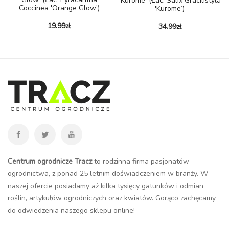
'Kurome’ (łac. Salix Gracilistyla
Coccinea 'Orange Glow’)
'Kurome’)
19.99
zł
34.99
zł
Centrum ogrodnicze Tracz
to rodzinna firma pasjonatów
ogrodnictwa, z ponad 25 letnim doświadczeniem w branży. W
naszej ofercie posiadamy aż kilka tysięcy gatunków i odmian
roślin, artykułów ogrodniczych oraz kwiatów. Gorąco zachęcamy
do odwiedzenia naszego
sklepu online
!