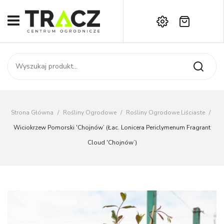
Brak produktów w koszyku.
START
Darmowa dostawa już od 1000 zł!
SKLEP
Zadzwoń:
+42 714 14 00
USŁUGI
Zamówienie
O NAS
Moje konto
Strona Główna
/
Rośliny Ogrodowe
/
Rośliny Ogrodowe Liściaste
/
Kontakt
AKTUALNOŚCI
Wiciokrzew Pomorski 'Chojnów’ (łac. Lonicera Periclymenum Fragrant
Cloud 'Chojnów’)
KONTAKT