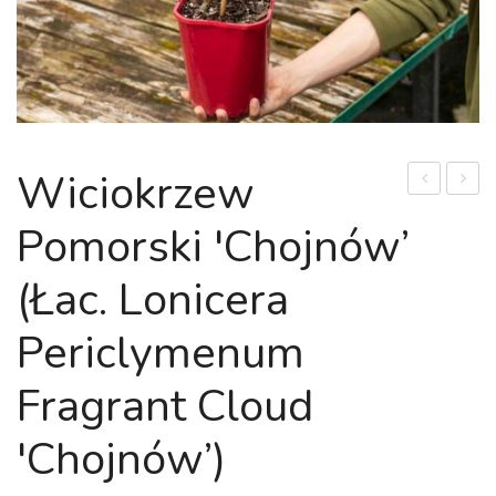
Wiciokrzew
ogrodowa
CZER
Pomorski 'Chojnów’
'Bouquet
'DIAB
Rose’
D’OR’
(łac. Lonicera
(łac.
|
Hydrangea
PHYS
Periclymenum
macrophyll
OPULI
Fragrant Cloud
'Bouquet
'DIAB
Rose’)
D’OR’
'Chojnów’)