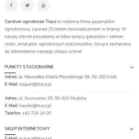
Centrum ogrodnicze Tracz
to rodzinna firma pasjonatów
ogrodnictwa, z ponad 25 letnim doświadczeniem w branży. W
naszej ofercie posiadamy aż kilka tysięcy gatunków i odmian
roślin, artykułów ogrodniczych oraz kwiatów. Gorąco zachęcamy
do odwiedzenia naszego
sklepu online
!
PUNKTY STACJONARNE
Adres:
al. Marszałka Józefa Piłsudskiego 94,
92-202 Łódź
E-Mail:
tulipan@tracz.pl
Adres:
ul. Sosnowiec 35, 95-010 Stryków
E-Mail:
handel@tracz.pl
Telefon:
+42 714 14 00
SKLEP INTERNETOWY
E-Mail:
e-tracz@tracz.pl