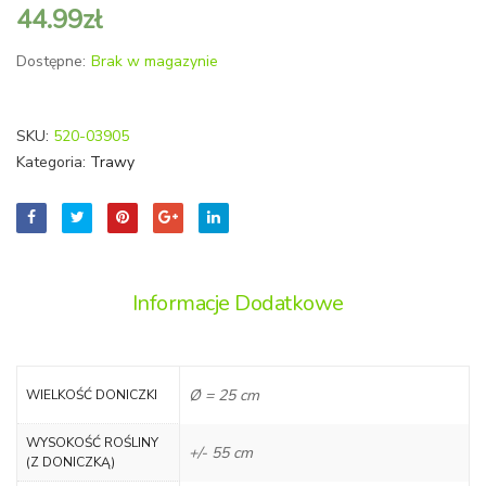
44.99
zł
Dostępne:
Brak w magazynie
SKU:
520-03905
Kategoria:
Trawy
Informacje Dodatkowe
Ø = 25 cm
WIELKOŚĆ DONICZKI
WYSOKOŚĆ ROŚLINY
+/- 55 cm
(Z DONICZKĄ)