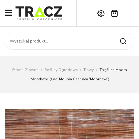
Brak produktów w koszyku.
START
Darmowa dostawa już od 1000 zł!
SKLEP
Zadzwoń:
+42 714 14 00
USŁUGI
Zamówienie
O NAS
Moje konto
Strona Główna
/
Rośliny Ogrodowe
/
Trawy
/
Trzęślica Modra
Kontakt
AKTUALNOŚCI
'Moorhexe’ (łac. Molinia Caerulea 'Moorhexe’)
KONTAKT