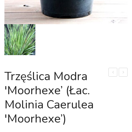
Trzęślica Modra
olbrzymi
modra
'Moorhexe’ (łac.
(łac.
'Macul
Miscanthus
(łac.
Molinia Caerulea
×
Molini
giganteus)
caerul
'Moorhexe’)
'Macul