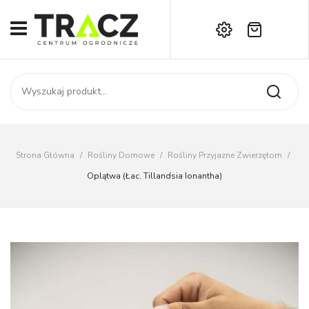
Brak produktów w koszyku.
START
Darmowa dostawa już od 1000 zł!
SKLEP
Zadzwoń:
+42 714 14 00
USŁUGI
Zamówienie
O NAS
Moje konto
Strona Główna
/
Rośliny Domowe
/
Rośliny Przyjazne Zwierzętom
/
Kontakt
AKTUALNOŚCI
Oplątwa (łac. Tillandsia Ionantha)
KONTAKT