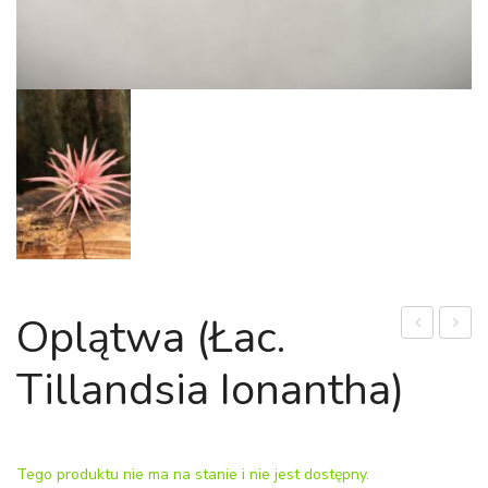
Oplątwa (łac.
'White
(łac.
Tillandsia Ionantha)
Butterfly’
Tillan
(łac.
juncea
Syngonium
Tego produktu nie ma na stanie i nie jest dostępny.
'White