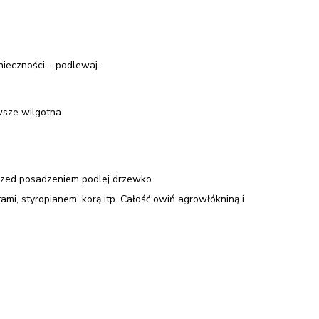
nieczności – podlewaj.
wsze wilgotna.
Przed posadzeniem podlej drzewko.
mi, styropianem, korą itp. Całość owiń agrowłókniną i