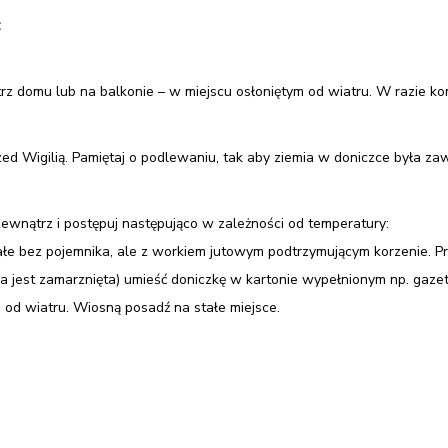
:
rz domu lub na balkonie – w miejscu osłoniętym od wiatru. W razie ko
d Wigilią. Pamiętaj o podlewaniu, tak aby ziemia w doniczce była za
wnątrz i postępuj następująco w zależności od temperatury:
tałe bez pojemnika, ale z workiem jutowym podtrzymującym korzenie. 
a jest zamarznięta) umieść doniczkę w kartonie wypełnionym np. gazeta
 od wiatru. Wiosną posadź na stałe miejsce.