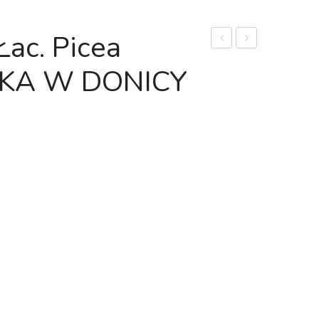
łac. Picea
srebrny
sercowata
NKA W DONICY
(łac.
(łac.
Picea
Hoya
pungens)
kerrii)
W
DONICY
–
KLASA
ECO