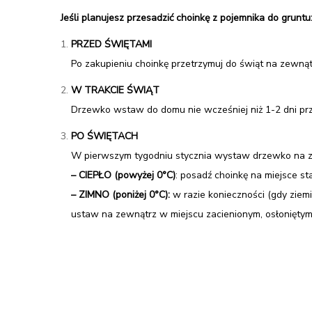
Jeśli planujesz przesadzić choinkę z pojemnika do gruntu
PRZED ŚWIĘTAMI
Po zakupieniu choinkę przetrzymuj do świąt na zewnąt
W TRAKCIE ŚWIĄT
Drzewko wstaw do domu nie wcześniej niż 1-2 dni prze
PO ŚWIĘTACH
W pierwszym tygodniu stycznia wystaw drzewko na ze
– CIEPŁO (powyżej 0
°
C)
: posadź choinkę na miejsce s
– ZIMNO (poniżej 0
°
C):
w razie konieczności (gdy ziemi
ustaw na zewnątrz w miejscu zacienionym, osłoniętym