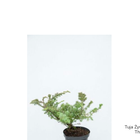
Tuja Ży
Th