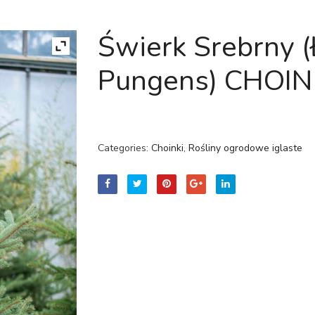
Świerk Srebrny (
Pungens) CHOI
Categories:
Choinki
,
Rośliny ogrodowe iglaste