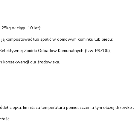
25kg w ciągu 10 lat);
z ją kompostować lub spalić w domowym kominku lub piecu;
 Selektywnej Zbiórki Odpadów Komunalnych (tzw. PSZOK);
ch konsekwencji dla środowiska.
ódeł ciepła. Im niższa temperatura pomieszczenia tym dłużej drzewko 
eżość.