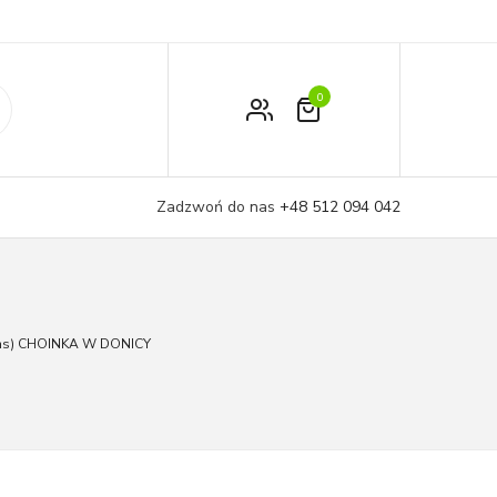
0
Zamówienie
Moje konto
Zadzwoń do nas
+48 512 094 042
Koszyk
gens) CHOINKA W DONICY