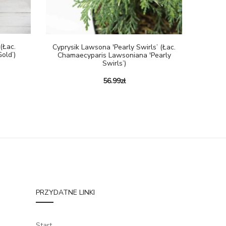
(łac.
Cyprysik Lawsona 'Pearly Swirls’ (łac.
Gold’)
Chamaecyparis Lawsoniana 'Pearly
Swirls’)
56.99
zł
PRZYDATNE LINKI
Start