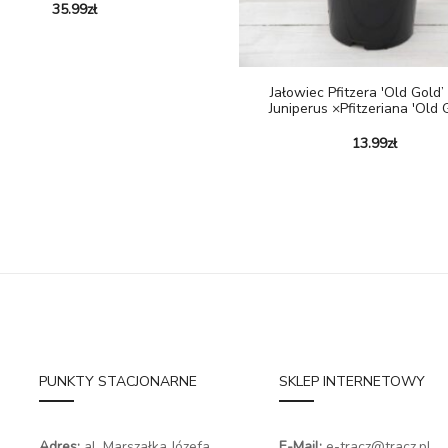
35.99
zł
Jałowiec Pfitzera 'Old Gold’ 
Juniperus ×pfitzeriana 'Old 
13.99
zł
PUNKTY STACJONARNE
SKLEP INTERNETOWY
Adres:
al. Marszałka Józefa
E-Mail:
e-tracz@tracz.pl