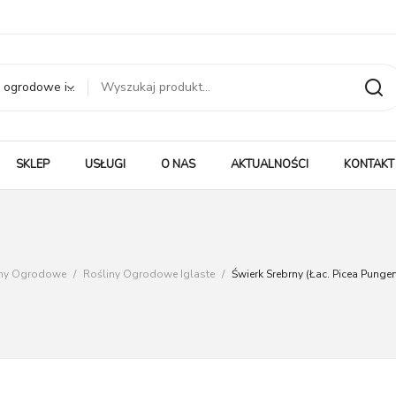
Rośliny ogrodowe iglaste
SKLEP
USŁUGI
O NAS
AKTUALNOŚCI
KONTAKT
iny Ogrodowe
/
Rośliny Ogrodowe Iglaste
/
Świerk Srebrny (łac. Picea Pun