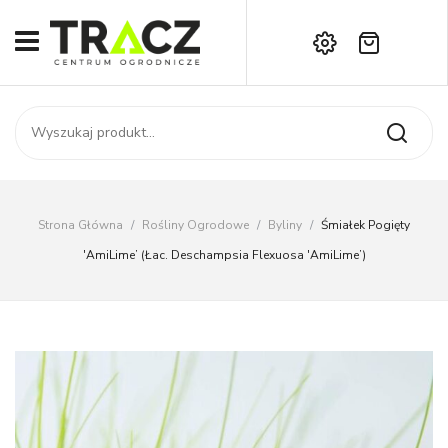
Brak produktów w koszyku.
START
Darmowa dostawa już od 1000 zł!
SKLEP
Zadzwoń:
+42 714 14 00
USŁUGI
Zamówienie
O NAS
Moje konto
Strona Główna
/
Rośliny Ogrodowe
/
Byliny
/
Śmiałek Pogięty
Kontakt
AKTUALNOŚCI
'AmiLime’ (łac. Deschampsia Flexuosa 'AmiLime’)
KONTAKT