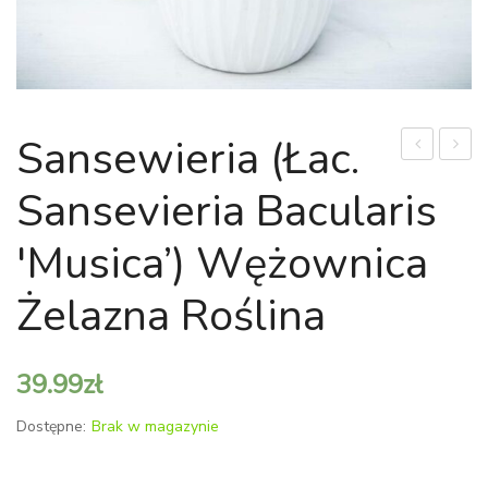
Sansewieria (łac.
Wyniosła
'Pink
Sansevieria Bacularis
(łac.
Joy’
Araucaria
(łac.
'Musica’) Wężownica
Heterophyl
Trade
albiflo
Żelazna Roślina
‘Pink
Joy’)
39.99
zł
Dostępne:
Brak w magazynie