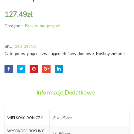
Red’)
127.49
zł
Dostępne:
Brak w magazynie
SKU:
040-04716
Categories:
pnące i zwisające
,
Rośliny domowe
,
Rośliny zielone
Informacje Dodatkowe
Ø = 15 cm
WIELKOŚĆ DONICZKI
WYSOKOŚĆ ROŚLINY
+/- 50 cm