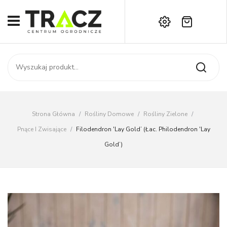
Brak produktów w koszyku.
START
Darmowa dostawa już od 1000 zł!
SKLEP
Zadzwoń:
+42 714 14 00
USŁUGI
Zamówienie
O NAS
Moje konto
Strona Główna
/
Rośliny Domowe
/
Rośliny Zielone
/
Kontakt
AKTUALNOŚCI
Pnące I Zwisające
/
Filodendron 'Lay Gold’ (łac. Philodendron 'Lay
Gold’)
KONTAKT