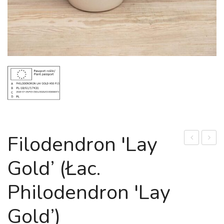
Filodendron 'Lay
zmienna
czerwi
Gold’ (łac.
'Zumula’
'Imper
(łac.
Red’
Philodendron 'Lay
Cyperus
(łac.
alternifoliu
Philo
Gold’)
'Zumula’)
'Imper