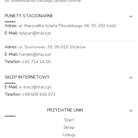
do odwiedzenia naszego
sklepu online
!
PUNKTY STACJONARNE
Adres:
al. Marszałka Józefa Piłsudskiego 94,
92-202 Łódź
E-Mail:
tulipan@tracz.pl
Adres:
ul. Sosnowiec 35, 95-010 Stryków
E-Mail:
handel@tracz.pl
Telefon:
+42 714 14 00
SKLEP INTERNETOWY
E-Mail:
e-tracz@tracz.pl
Telefon:
+48 609 416 072
PRZYDATNE LINKI
Start
Sklep
Usługi