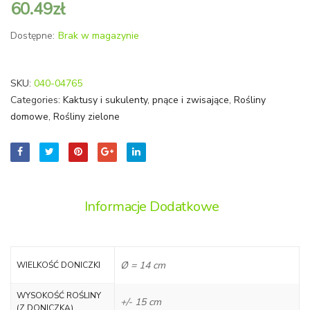
60.49
zł
'Rubra’)
trifasc
'Gold
Dostępne:
Brak w magazynie
Flame’
SKU:
040-04765
Categories:
Kaktusy i sukulenty
,
pnące i zwisające
,
Rośliny
domowe
,
Rośliny zielone
Informacje Dodatkowe
Ø = 14 cm
WIELKOŚĆ DONICZKI
WYSOKOŚĆ ROŚLINY
+/- 15 cm
(Z DONICZKĄ)