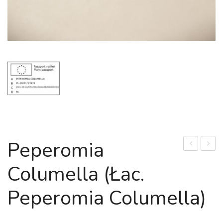
Peperomia
Oviferum
gwine
Columella (łac.
'Rubra’
'Gold
(łac.
Flame
Peperomia Columella)
Pachyphyt
(łac.
Oviferum
Sansev