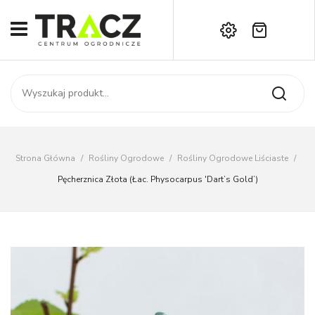
Brak produktów w koszyku.
START
Darmowa dostawa już od 1000 zł!
SKLEP
Zadzwoń:
+42 714 14 00
USŁUGI
Zamówienie
O NAS
Moje konto
Strona Główna
/
Rośliny Ogrodowe
/
Rośliny Ogrodowe Liściaste
/
Kontakt
AKTUALNOŚCI
Pęcherznica Złota (łac. Physocarpus 'Dart’s Gold’)
KONTAKT