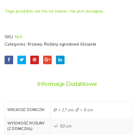
termin
Tego produktu nie ma na stanie i nie jest dostępny.
'Gree
Carpet
SKU:
N/A
Categories:
Krzewy
,
Rośliny ogrodowe liściaste
Informacje Dodatkowe
Ø = 17 cm, Ø = 9 cm
WIELKOŚĆ DONICZKI
WYSOKOŚĆ ROŚLINY
+/- 50 cm
(Z DONICZKĄ)