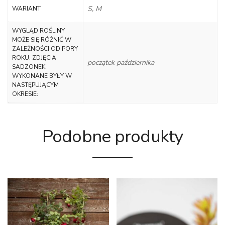
S, M
WARIANT
WYGLĄD ROŚLINY
MOŻE SIĘ RÓŻNIĆ W
ZALEŻNOŚCI OD PORY
ROKU. ZDJĘCIA
początek października
SADZONEK
WYKONANE BYŁY W
NASTĘPUJĄCYM
OKRESIE:
Podobne produkty