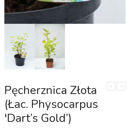
Pęcherznica Złota
Lilia
japoń
(łac. Physocarpus
Eco
'Gree
190
Carpet
'Dart’s Gold’)
Dłuto
(łac.
Pachy