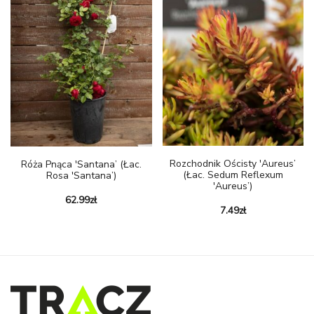
Rozchodnik Ościsty 'Aureus’
Róża Pnąca 'Santana’ (łac.
(łac. Sedum Reflexum
Rosa 'Santana’)
'Aureus’)
62.99
zł
7.49
zł