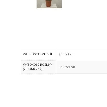
Ø = 21 cm
WIELKOŚĆ DONICZKI
WYSOKOŚĆ ROŚLINY
+/- 100 cm
(Z DONICZKĄ)