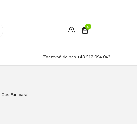
0
Zamówienie
Moje konto
Zadzwoń do nas
+48 512 094 042
Koszyk
. Olea Europaea)