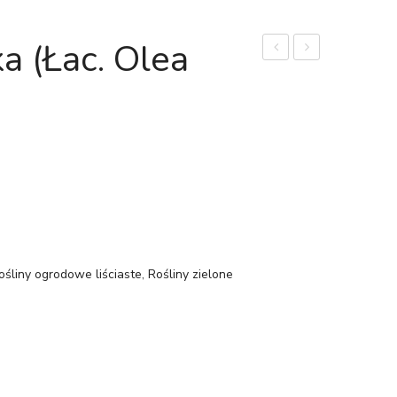
a (łac. Olea
domowy
'Hot
'Wonder’
pink’
(łac.
(łac.
Hedera
Poinsettia
helix
princettia
'Wonder’)
'hot
pink’)
ośliny ogrodowe liściaste
,
Rośliny zielone