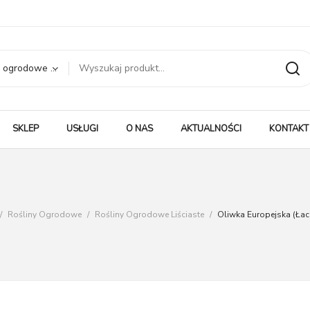
Rośliny ogrodowe liściaste
SKLEP
USŁUGI
O NAS
AKTUALNOŚCI
KONTAKT
/
Rośliny Ogrodowe
/
Rośliny Ogrodowe Liściaste
/
Oliwka Europejska (łac