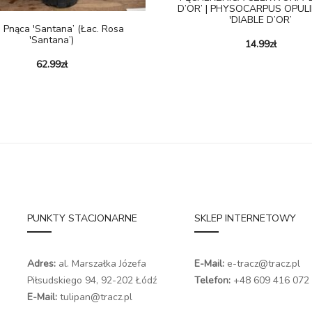
D’OR’ | PHYSOCARPUS OPULI
'DIABLE D’OR’
 Pnąca 'Santana’ (łac. Rosa
'Santana’)
14.99
zł
62.99
zł
PUNKTY STACJONARNE
SKLEP INTERNETOWY
Adres:
al. Marszałka Józefa
E-Mail:
e-tracz@tracz.pl
Piłsudskiego 94,
92-202 Łódź
Telefon:
+48 609 416 072
E-Mail:
tulipan@tracz.pl