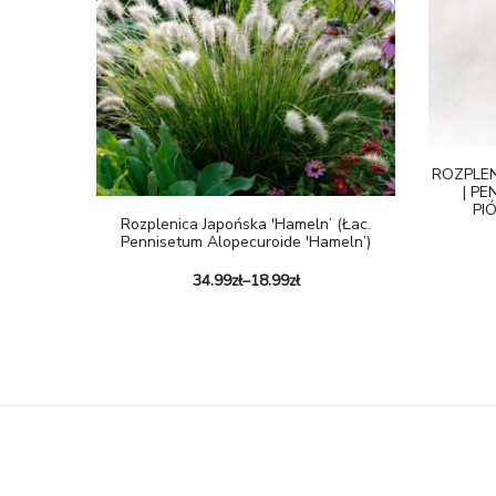
ROZPLEN
| PE
PI
Rozplenica Japońska 'Hameln’ (Łac.
Pennisetum Alopecuroide 'Hameln’)
34.99
zł
–
18.99
zł