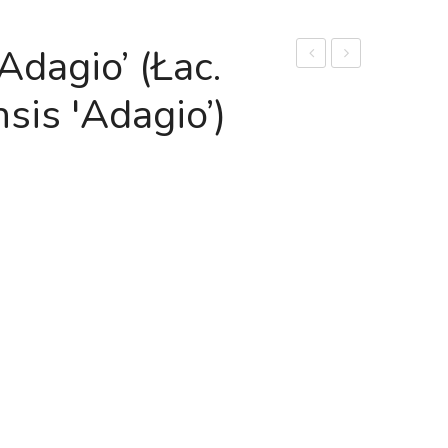
Adagio’ (łac.
chiński
chiński
sis 'Adagio’)
'Zebrinus’
'Red
(łac.
Chief’
Miscanthus
(łac.
sinensis
Miscanthus
'Zebrinus’)
sinensis
'Red
Chief’)