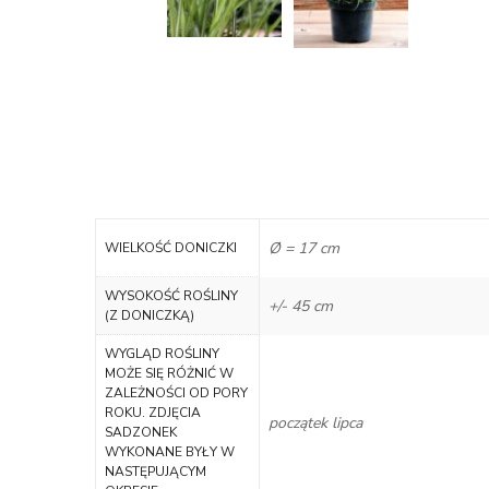
Ø = 17 cm
WIELKOŚĆ DONICZKI
WYSOKOŚĆ ROŚLINY
+/- 45 cm
(Z DONICZKĄ)
WYGLĄD ROŚLINY
MOŻE SIĘ RÓŻNIĆ W
ZALEŻNOŚCI OD PORY
ROKU. ZDJĘCIA
początek lipca
SADZONEK
WYKONANE BYŁY W
NASTĘPUJĄCYM