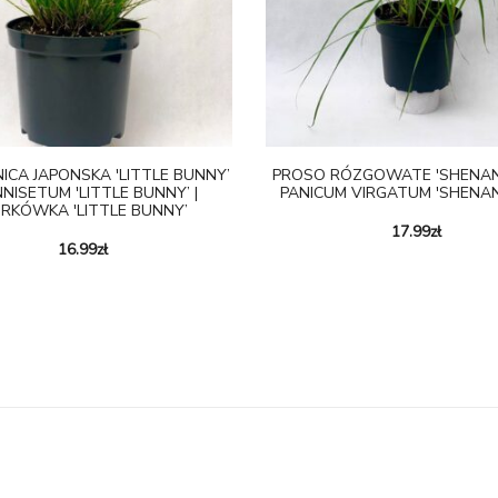
ICA JAPONSKA 'LITTLE BUNNY’
PROSO RÓZGOWATE 'SHENAN
NNISETUM 'LITTLE BUNNY’ |
PANICUM VIRGATUM 'SHENA
ÓRKÓWKA 'LITTLE BUNNY’
17.99
zł
16.99
zł