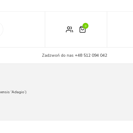
0
Zamówienie
Moje konto
Zadzwoń do nas
+48 512 094 042
Koszyk
nensis 'Adagio’)