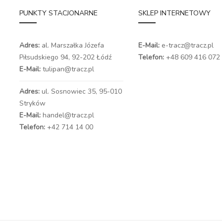
PUNKTY STACJONARNE
SKLEP INTERNETOWY
Adres:
al. Marszałka Józefa
E-Mail:
e-tracz@tracz.pl
Piłsudskiego 94,
92-202 Łódź
Telefon:
+48 609 416 072
E-Mail:
tulipan@tracz.pl
Adres:
ul. Sosnowiec 35, 95-010
Stryków
E-Mail:
handel@tracz.pl
Telefon:
+42 714 14 00