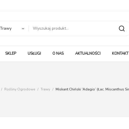
Trawy
SKLEP
USŁUGI
O NAS
AKTUALNOŚCI
KONTAKT
/
Rośliny Ogrodowe
/
Trawy
/
Miskant Chiński 'Adagio’ (łac. Miscanthus Si