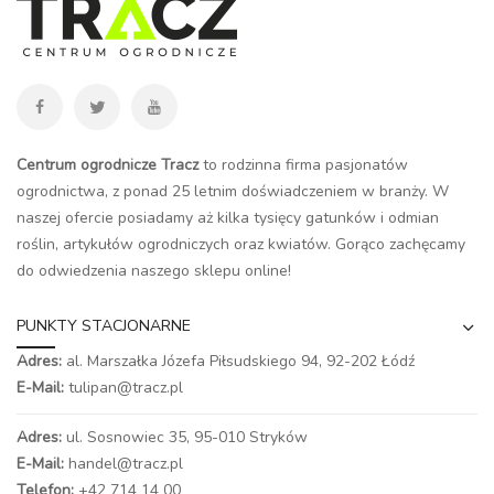
Centrum ogrodnicze Tracz
to rodzinna firma pasjonatów
ogrodnictwa, z ponad 25 letnim doświadczeniem w branży. W
naszej ofercie posiadamy aż kilka tysięcy gatunków i odmian
roślin, artykułów ogrodniczych oraz kwiatów. Gorąco zachęcamy
do odwiedzenia naszego
sklepu online
!
PUNKTY STACJONARNE
Adres:
al. Marszałka Józefa Piłsudskiego 94,
92-202 Łódź
E-Mail:
tulipan@tracz.pl
Adres:
ul. Sosnowiec 35, 95-010 Stryków
E-Mail:
handel@tracz.pl
Telefon:
+42 714 14 00