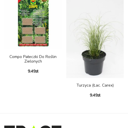
Compo Pałeczki Do Roślin
Zielonych
9.49
zł
Turzyca (Łac. Carex)
9.49
zł