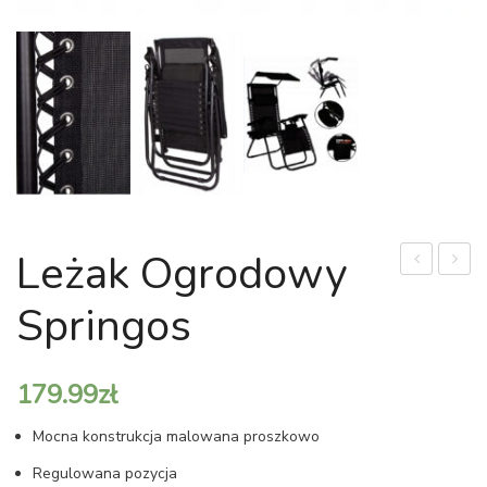
Leżak Ogrodowy
żółta
na
Springos
(łac.
krety
Echinacea
400m
paradoxa)
(gram
179.99
zł
30
Mocna konstrukcja malowana proszkowo
g/m²)
+
Regulowana pozycja