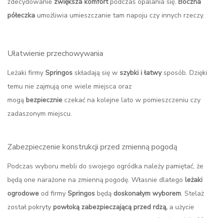
zdecydowanie
zwiększa komfort
podczas opalania się.
Boczna
półeczka
umożliwia umieszczanie tam napoju czy innych rzeczy.
Ułatwienie przechowywania
Leżaki firmy
Springos
składają się w
szybki i łatwy
sposób. Dzięki
temu nie zajmują one wiele miejsca oraz
mogą
bezpiecznie
czekać na kolejne lato w pomieszczeniu czy
zadaszonym miejscu.
Zabezpieczenie konstrukcji przed zmienną pogodą
Podczas wyboru mebli do swojego ogródka należy pamiętać, że
będą one narażone na zmienną pogodę. Własnie dlatego
leżaki
ogrodowe
od firmy
Springos
będą
doskonałym wyborem
. Stelaż
został pokryty
powłoką zabezpieczającą przed rdzą,
a użycie