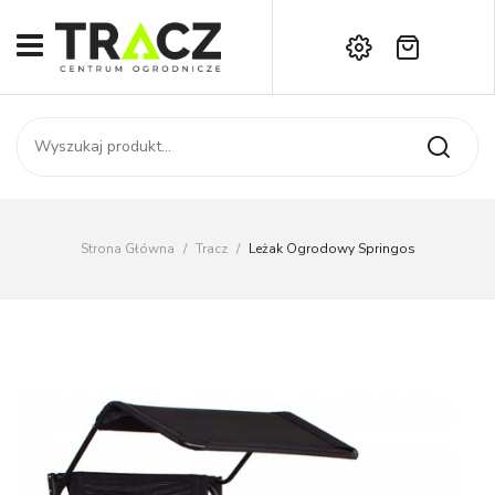
Brak produktów w koszyku.
START
Darmowa dostawa już od 1000 zł!
SKLEP
Zadzwoń:
+42 714 14 00
USŁUGI
Zamówienie
O NAS
Moje konto
Strona Główna
/
Tracz
/
Leżak Ogrodowy Springos
Kontakt
AKTUALNOŚCI
KONTAKT