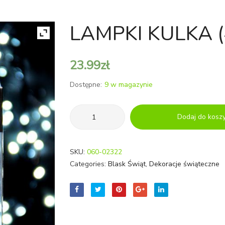
LAMPKI KULKA 
23.99
zł
Dostępne:
9 w magazynie
ilość
Dodaj do kosz
LAMPKI
KULKA
(40mm)
SKU:
060-02322
10
Categories:
Blask Świąt
,
Dekoracje świąteczne
LED