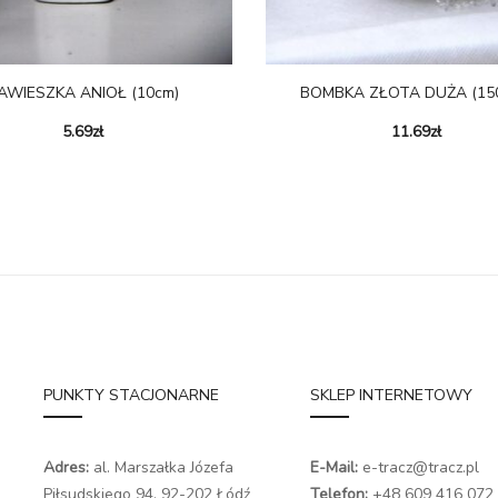
AWIESZKA ANIOŁ (10cm)
BOMBKA ZŁOTA DUŻA (15
5.69
zł
11.69
zł
PUNKTY STACJONARNE
SKLEP INTERNETOWY
Adres:
al. Marszałka Józefa
E-Mail:
e-tracz@tracz.pl
Piłsudskiego 94,
92-202 Łódź
Telefon:
+48 609 416 072