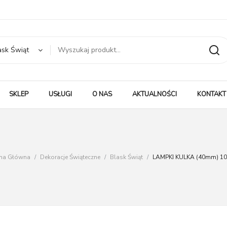
ask Świąt
SKLEP
USŁUGI
O NAS
AKTUALNOŚCI
KONTAKT
ona Główna
/
Dekoracje Świąteczne
/
Blask Świąt
/
LAMPKI KULKA (40mm) 10