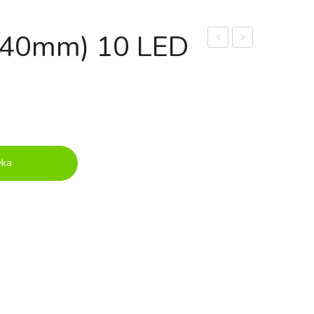
(40mm) 10 LED
DRUT
40
SREBRNY
LED
240
(2m)
LED
(2390cm)
yka