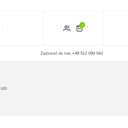
0
Zamówienie
Moje konto
Zadzwoń do nas
+48 512 094 042
Koszyk
 LED