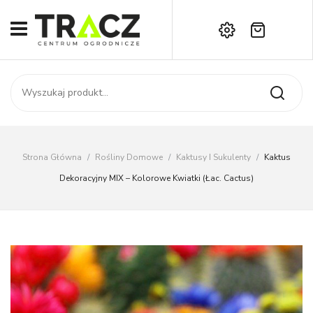
Brak produktów w koszyku.
START
Darmowa dostawa już od 1000 zł!
SKLEP
Zadzwoń:
+42 714 14 00
USŁUGI
Zamówienie
O NAS
Moje konto
Strona Główna
/
Rośliny Domowe
/
Kaktusy I Sukulenty
/
Kaktus
Kontakt
AKTUALNOŚCI
Dekoracyjny MIX – Kolorowe Kwiatki (łac. Cactus)
KONTAKT