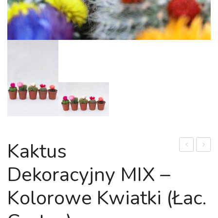
Kaktus
(łac.
dekor
Dekoracyjny MIX –
Sansevieria
+
bacularis
OSŁO
Kolorowe Kwiatki (łac.
'Zeylanica’)
GRAT
Wężownic
(łac.