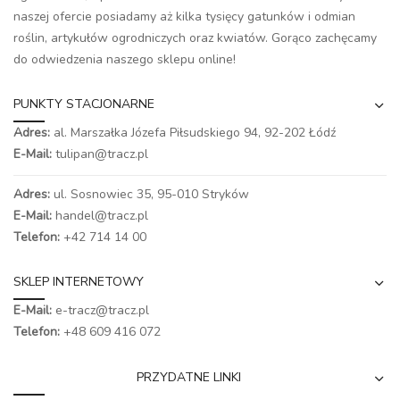
naszej ofercie posiadamy aż kilka tysięcy gatunków i odmian
roślin, artykułów ogrodniczych oraz kwiatów. Gorąco zachęcamy
do odwiedzenia naszego
sklepu online
!
PUNKTY STACJONARNE
Adres:
al. Marszałka Józefa Piłsudskiego 94,
92-202 Łódź
E-Mail:
tulipan@tracz.pl
Adres:
ul. Sosnowiec 35, 95-010 Stryków
E-Mail:
handel@tracz.pl
Telefon:
+42 714 14 00
SKLEP INTERNETOWY
E-Mail:
e-tracz@tracz.pl
Telefon:
+48 609 416 072
PRZYDATNE LINKI