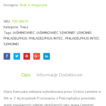
Dostępne:
Brak w magazynie
SKU:
700-06675
Kategoria:
Tracz
Tags:
JAŚMINOWIEC
,
JAŚMINOWIEC 'LEMOINEI'
,
LEMOINEI
,
PHILADELPHUS
,
PHILADELPHUS INTEC.
,
PHILADELPHUS INTEC.
'LEMOINEI
Opis
Informacje Dodatkowe
Stara francuska odmiana wyhodowana przez Victora Lemoine w
XIX w. Z tej krzyżówki P.coronarius x P.microphyllus powstało
wiele popularnych odmian określanych jako grupa Lemoinei.