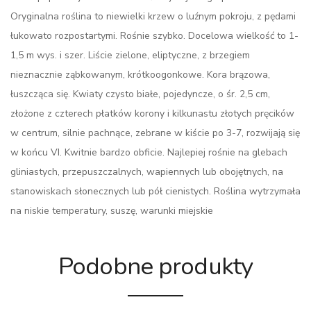
Oryginalna roślina to niewielki krzew o luźnym pokroju, z pędami
łukowato rozpostartymi. Rośnie szybko. Docelowa wielkość to 1-
1,5 m wys. i szer. Liście zielone, eliptyczne, z brzegiem
nieznacznie ząbkowanym, krótkoogonkowe. Kora brązowa,
łuszcząca się. Kwiaty czysto białe, pojedyncze, o śr. 2,5 cm,
złożone z czterech płatków korony i kilkunastu złotych pręcików
w centrum, silnie pachnące, zebrane w kiście po 3-7, rozwijają się
w końcu VI. Kwitnie bardzo obficie. Najlepiej rośnie na glebach
gliniastych, przepuszczalnych, wapiennych lub obojętnych, na
stanowiskach słonecznych lub pół cienistych. Roślina wytrzymała
na niskie temperatury, suszę, warunki miejskie
Podobne produkty