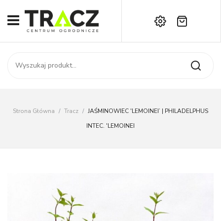
Brak produktów w koszyku.
START
Darmowa dostawa już od 1000 zł!
SKLEP
Zadzwoń:
+42 714 14 00
USŁUGI
Zamówienie
O NAS
Moje konto
Strona Główna
/
Tracz
/
JAŚMINOWIEC 'LEMOINEI’ | PHILADELPHUS
Kontakt
AKTUALNOŚCI
INTEC. 'LEMOINEI
KONTAKT