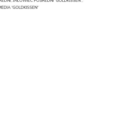
REDNI
,
JAŁOWIEC POŚREDNI 'GOLDKISSEN'
,
MEDIA 'GOLDKISSEN'