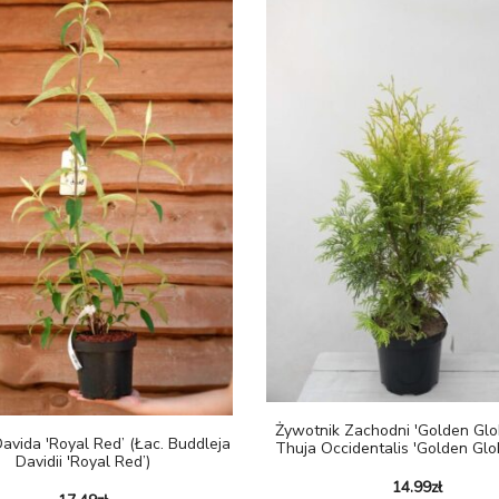
Żywotnik Zachodni 'Golden Glob
avida 'Royal Red’ (łac. Buddleja
Thuja Occidentalis 'Golden Glo
Davidii 'Royal Red’)
14.99
zł