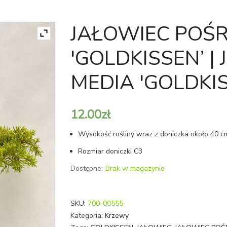
JAŁOWIEC POŚR
'GOLDKISSEN’ |
MEDIA 'GOLDKI
12.00
zł
Wysokość rośliny wraz z doniczka około 40 c
Rozmiar doniczki C3
Dostępne:
Brak w magazynie
SKU:
700-00555
Kategoria:
Krzewy