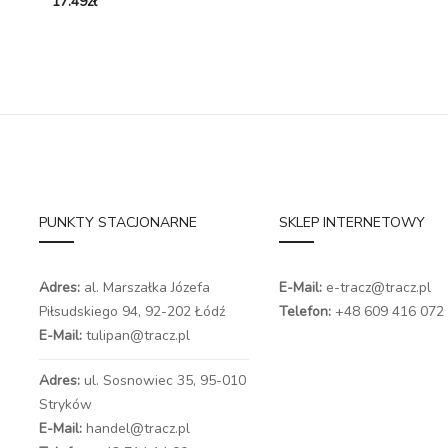
17.49
zł
PUNKTY STACJONARNE
SKLEP INTERNETOWY
Adres:
al. Marszałka Józefa
E-Mail:
e-tracz@tracz.pl
Piłsudskiego 94,
92-202 Łódź
Telefon:
+48 609 416 072
E-Mail:
tulipan@tracz.pl
Adres:
ul. Sosnowiec 35, 95-010
Stryków
E-Mail:
handel@tracz.pl