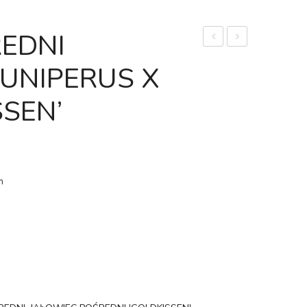
EDNI
SERBSKI
CHIŃSKI
 JUNIPERUS X
'NANA’
'KURIWAO
|
GOLD’
SSEN’
PICEA
|
OMORIKA
JUNIPERUS
'NANA’
CHINENSIS
'KURIWAO
m
GOLD’