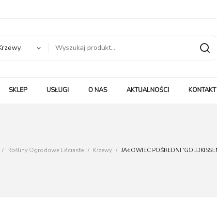
Krzewy
SKLEP
USŁUGI
O NAS
AKTUALNOŚCI
KONTAKT
/
Rośliny Ogrodowe Liściaste
/
Krzewy
/
JAŁOWIEC POŚREDNI 'GOLDKISSEN’