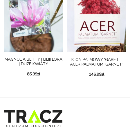
MAGNOLIA BETTY | LILIIFLORA
KLON PALMOWY 'GARET’ |
| DUŻE KWIATY
ACER PALMATUM 'GARNET’
85.99
zł
146.99
zł