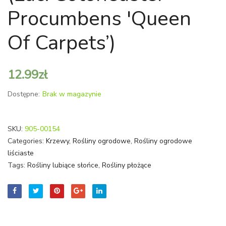
Potentilla
bodini
Procumbens 'Queen
fruticosa
'Giraldi
Of Carpets’)
'Red
Ace’)
12.99
zł
Dostępne:
Brak w magazynie
SKU:
905-00154
Categories:
Krzewy
,
Rośliny ogrodowe
,
Rośliny ogrodowe
liściaste
Tags:
Rośliny lubiące słońce
,
Rośliny płożące