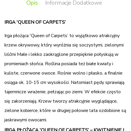
Opis
Informacje Dodatkowe
IRGA 'QUEEN OF CARPETS’
Irga płożąca 'Queen of Carpets’ to wyjątkowo atrakcyjny
krzew okrywowy, który wyróżnia się soczystymi, zielonymi
liśćmi Małe i lekko zaokrąglone przepięknie połyskują w
promieniach słońca. Roślina posiada też białe kwiaty i
kuliste, czerwone owoce. Rośnie wolno i płasko, a finalnie
osiąga ok. 10-15 cm wysokości. Natomiast pędy sprawiają
tajemnicze wrażenie, pełzając po ziemi. W efekcie często
się zakorzeniają. Krzew tworzy atrakcyjnie wyglądające,
zielone kobierce, które w drugiej połowie lata ozdobione są
jaskrawymi owocami.
IRGA PŁOŻĄCA 'QUEEN OF CARPETS’ – KWITNIENIE I