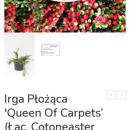
Irga Płożąca
krzewiasty
bodini
'Queen Of Carpets’
'Red
'Gilard
Ace’
(łac.
(łac. Cotoneaster
(łac.
Callic