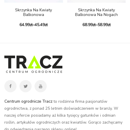
Skrzynka Na Kwiaty
Skrzynka Na Kwiaty
Balkonowa
Balkonowa Na Nogach
64.99
zł
–
45.49
zł
68.99
zł
–
58.99
zł
Centrum ogrodnicze Tracz
to rodzinna firma pasjonatów
ogrodnictwa, z ponad 25 letnim doświadczeniem w branży. W
naszej ofercie posiadamy aż kilka tysięcy gatunków i odmian
roślin, artykułów ogrodniczych oraz kwiatów. Gorąco zachęcamy
do odwiedzenia naszego
sklepu online
!