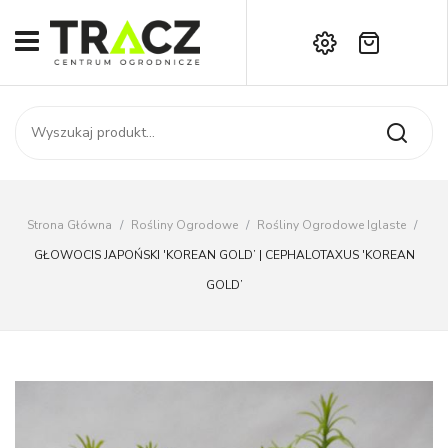
Brak produktów w koszyku.
START
Darmowa dostawa już od 1000 zł!
SKLEP
Zadzwoń:
+42 714 14 00
USŁUGI
Zamówienie
O NAS
Moje konto
Strona Główna
/
Rośliny Ogrodowe
/
Rośliny Ogrodowe Iglaste
/
Kontakt
AKTUALNOŚCI
GŁOWOCIS JAPOŃSKI 'KOREAN GOLD’ | CEPHALOTAXUS 'KOREAN
GOLD’
KONTAKT