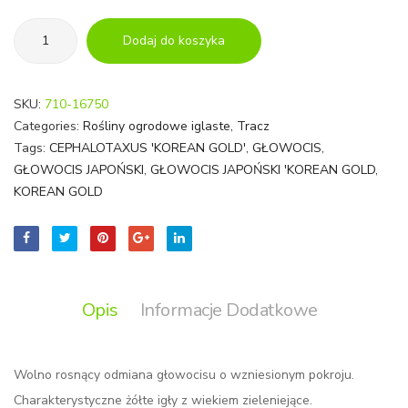
ilość
Dodaj do koszyka
GŁOWOCIS
JAPOŃSKI
'KOREAN
SKU:
710-16750
GOLD'
Categories:
Rośliny ogrodowe iglaste
,
Tracz
|
Tags:
CEPHALOTAXUS 'KOREAN GOLD'
,
GŁOWOCIS
,
CEPHALOTAXUS
GŁOWOCIS JAPOŃSKI
,
GŁOWOCIS JAPOŃSKI 'KOREAN GOLD
,
'KOREAN
KOREAN GOLD
GOLD'
Opis
Informacje Dodatkowe
Wolno rosnący odmiana głowocisu o wzniesionym pokroju.
Charakterystyczne żółte igły z wiekiem zieleniejące.