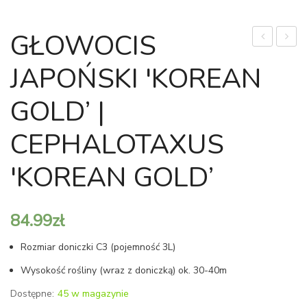
GŁOWOCIS
CHILIJSKA
LAW
JAPOŃSKI 'KOREAN
|
'PEAR
ARAUCARI
SWIRL
GOLD’ |
ARAUCAN
|
CHAM
CEPHALOTAXUS
L.
'KOREAN GOLD’
'PEAR
SWIRL
84.99
zł
Rozmiar doniczki C3 (pojemność 3L)
Wysokość rośliny (wraz z doniczką) ok. 30-40m
Dostępne:
45 w magazynie